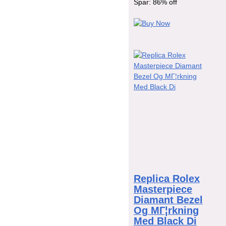
Spar: 86% off
Replica Rolex
Masterpiece
Diamant Bezel
Og MГ¦rkning
Med Black Di