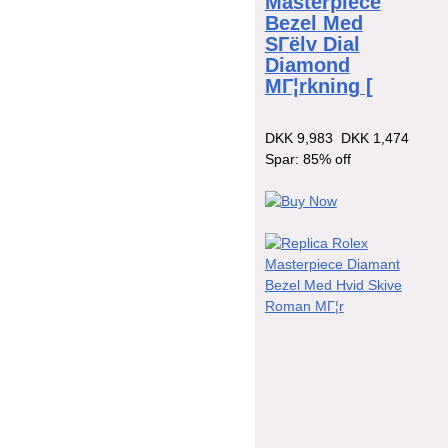
Masterpiece
Bezel Med
SГёlv Dial
Diamond
MГ¦rkning [
DKK 9,983
DKK 1,474
Spar: 85% off