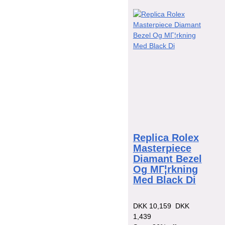
Replica Rolex
Masterpiece
Diamant Bezel
Og MГ¦rkning
Med Black Di
DKK 10,159
DKK
1,439