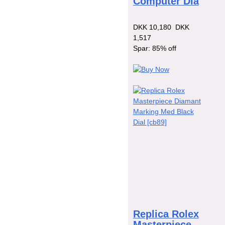
Computer Dia
DKK 10,180
DKK
1,517
Spar: 85% off
Replica Rolex
Masterpiece