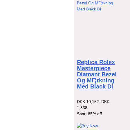
Replica Rolex
Masterpiece
Diamant Bezel
Og MГ¦rkning
Med Black Di
DKK 10,152
DKK
1,538
Spar: 85% off