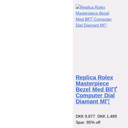
Replica Rolex
Masterpiece
Bezel Med BlГҐ
Computer Dial
Diamant MГ¦
DKK 9,877
DKK 1,489
Spar: 85% off