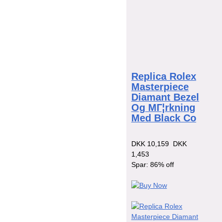
Replica Rolex
Masterpiece
Diamant Bezel
Og MГ¦rkning
Med Black Co
DKK 10,159
DKK
1,453
Spar: 86% off