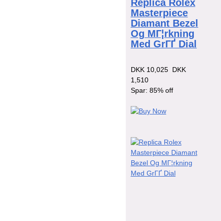
Replica Rolex
Masterpiece
Diamant Bezel
Og MГ¦rkning
Med GrГҐ Dial
DKK 10,025
DKK
1,510
Spar: 85% off