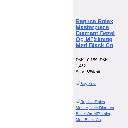
Replica Rolex
Masterpiece
Diamant Bezel
Og MГ¦rkning
Med Black Co
DKK 10,159
DKK
1,482
Spar: 85% off