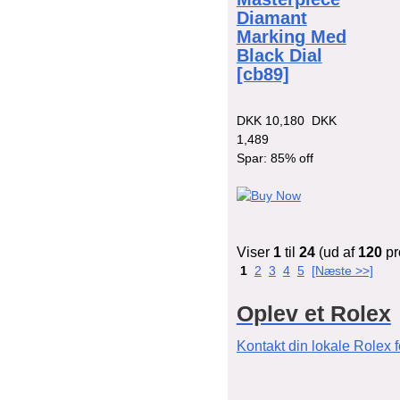
Diamant
Marking Med
Black Dial
[cb89]
DKK 10,180
DKK
1,489
Spar: 85% off
Viser
1
til
24
(ud af
120
pr
1
2
3
4
5
[Næste >>]
Oplev et Rolex
Kontakt din lokale Rolex 
d en forhandler