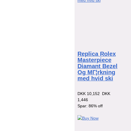
Replica Rolex
Masterpiece
Diamant Bezel
Og MГ¦rkning
med hvid ski
DKK 10,152
DKK
1,446
Spar: 86% off