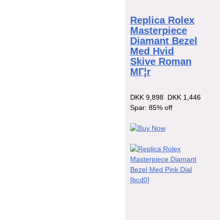
Replica Rolex
Masterpiece
Diamant Bezel
Med Hvid
Skive Roman
MГ¦r
DKK 9,898
DKK 1,446
Spar: 85% off