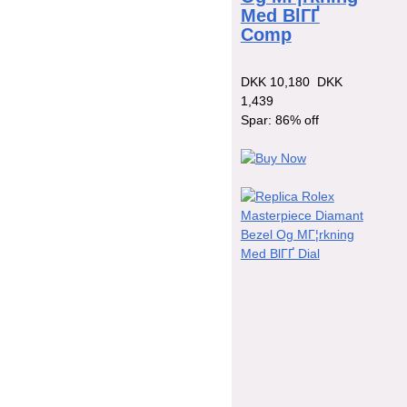
Med BlГҐ
Comp
DKK 10,180
DKK
1,439
Spar: 86% off