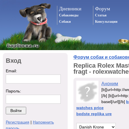
Дневники
Форум
Собаководы
Статьи
Собаки
Консультации
Форум собак и собаков
Вход
Replica Rolex Mast
fragt - rolexwatch
Email:
Аноним
[b][url=http:/
Пароль:
[/b] [b][url=ht
basel[/url][/b]
b
watches price
bedste replika ure
Регистрация
|
Напомнить
пароль