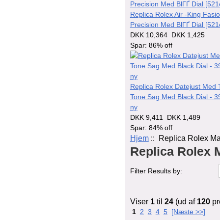
Replica Rolex Air -King Fasi
Precision Med BlГҐ Dial [521
DKK 10,364
DKK 1,425
Spar: 86% off
Replica Rolex Datejust Med
Tone Sag Med Black Dial - 
ny
DKK 9,411
DKK 1,489
Spar: 84% off
Hjem
:: Replica Rolex Ma
Replica Rolex 
Filter Results by:
Viser
1
til
24
(ud af
120
pr
1
2
3
4
5
[Næste >>]