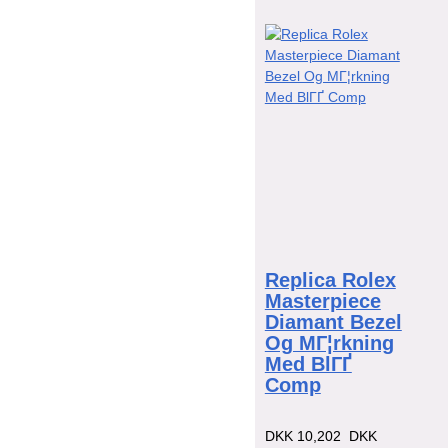
Replica Rolex
Masterpiece
Diamant Bezel
Og MГ¦rkning
Med BlГҐ
Comp
DKK 10,202
DKK