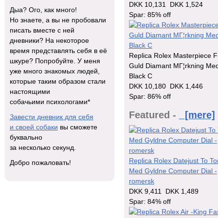
DKK 10,131
DKK 1,524
Дыа? Ого, как много!
Spar: 85% off
Но знаете, а вы не пробовали
писать вместе с ней
дневники? На некоторое
время представлять себя в её
Replica Rolex Masterpiece F
шкуре? Попробуйте. У меня
Guld Diamant MГ¦rkning Me
уже много знакомых людей,
Black C
которые таким образом стали
DKK 10,180
DKK 1,446
настоящими
Spar: 86% off
собачьими психологами*
Featured -
[mere]
Завести дневник для себя
и своей собаки
вы сможете
буквально
за несколько секунд.
Replica Rolex Datejust To T
Добро пожаловать!
Med Gyldne Computer Dial -
romersk
DKK 9,411
DKK 1,489
Spar: 84% off