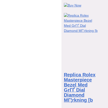
Replica Rolex
Masterpiece
Bezel Med
GrГҐ Dial
Diamond
MГ¦rkning [b