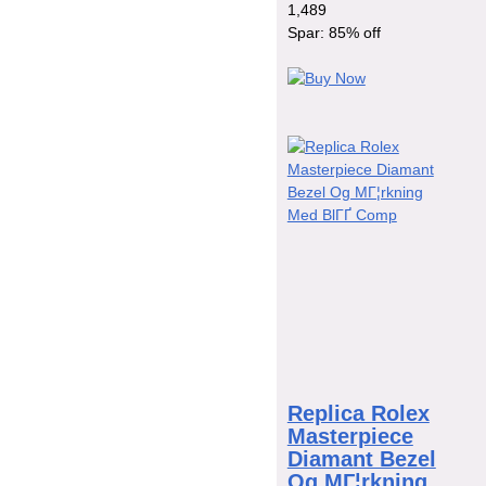
1,489
Spar: 85% off
Replica Rolex
Masterpiece
Diamant Bezel
Og MГ¦rkning