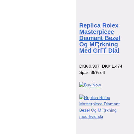
Replica Rolex
Masterpiece
Diamant Bezel
Og MГ¦rkning
Med GrГҐ Dial
DKK 9,997
DKK 1,474
Spar: 85% off