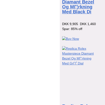
Diamant Bezel
Og MГ¦rkning
Med Black Di
DKK 9,905
DKK 1,460
Spar: 85% off