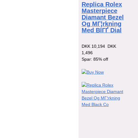
Replica Rolex
Masterpiece
Diamant Bezel
Og MГ¦rkning
Med BlГҐ Dial
DKK 10,194
DKK
1,496
Spar: 85% off