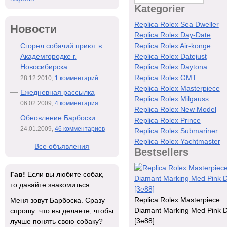
Kategorier
Replica Rolex Sea Dweller
Новости
Replica Rolex Day-Date
Сгорел собачий приют в
Replica Rolex Air-konge
Академгородке г.
Replica Rolex Datejust
Новосибирска
Replica Rolex Daytona
Replica Rolex GMT
28.12.2010,
1 комментарий
Replica Rolex Masterpiece
Ежедневная рассылка
Replica Rolex Milgauss
06.02.2009,
4 комментария
Replica Rolex New Model
Обновление Барбоски
Replica Rolex Prince
24.01.2009,
46 комментариев
Replica Rolex Submariner
Replica Rolex Yachtmaster
Все объявления
Bestsellers
Гав!
Если вы любите собак,
то давайте знакомиться.
Replica Rolex Masterpiece
Меня зовут Барбоска. Сразу
Diamant Marking Med Pink D
спрошу: что вы делаете, чтобы
[3e88]
лучше понять свою собаку?