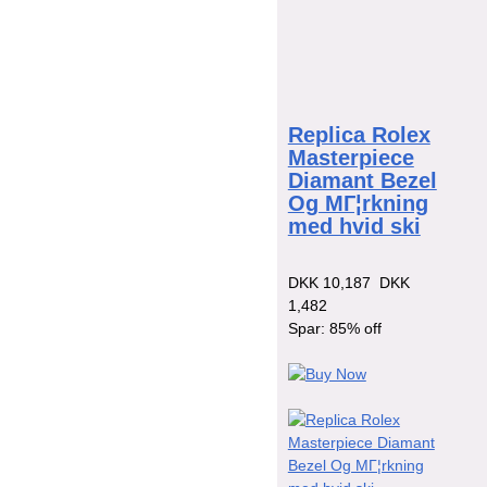
Replica Rolex
Masterpiece
Diamant Bezel
Og MГ¦rkning
med hvid ski
DKK 10,187
DKK
1,482
Spar: 85% off