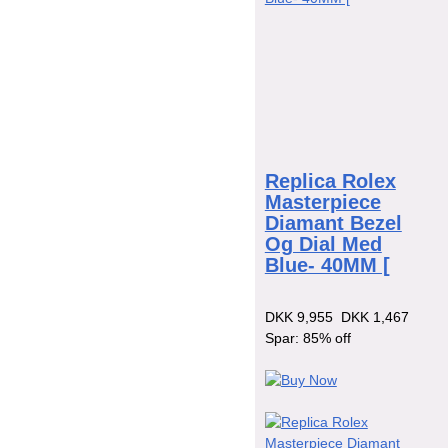
Replica Rolex
Masterpiece
Diamant Bezel
Og Dial Med
Blue- 40MM [
DKK 9,955
DKK 1,467
Spar: 85% off