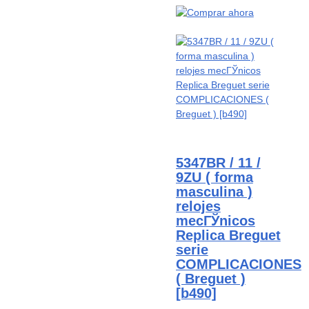
5347BR / 11 /
9ZU ( forma
masculina )
relojes
mecГЎnicos
Replica Breguet
serie
COMPLICACIONES
( Breguet )
[b490]