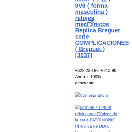
9V6 ( forma
masculina )
relojes
mecГЎnicos
Replica Breguet
serie
COMPLICACIONES
( Breguet )
[3037]
€622,228.60
€213.90
Ahorre: 100%
descuento