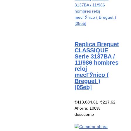
Replica Breguet
CLASSIQUE
Serie 3137BA /
11/986 hombres
reloj
mecГЎnico (
Breguet )
[05eb]
€413,084.61
€217.62
Ahorre: 100%
descuento