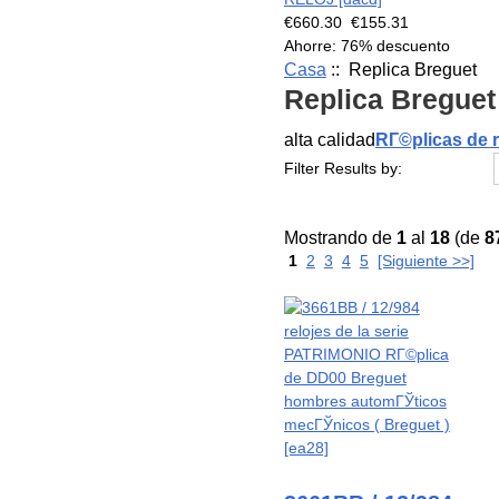
€660.30
€155.31
Ahorre: 76% descuento
Casa
:: Replica Breguet
Replica Breguet
alta calidad
RГ©plicas de r
Filter Results by:
Mostrando de
1
al
18
(de
8
1
2
3
4
5
[Siguiente >>]