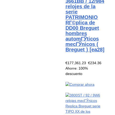
3661BB / 12/984
relojes de la
serie
PATRIMONIO
RГ©plica de
DD00 Breguet
hombres
automГЎticos
mecГЎnicos (
Breguet ) [ea28]
€177,361.23
€234.36
Ahorre: 100%
descuento