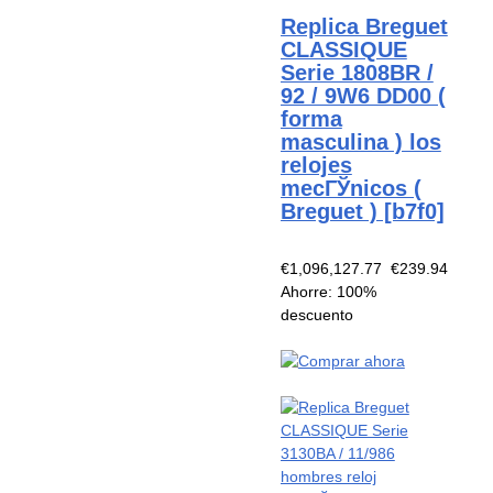
Replica Breguet
CLASSIQUE
Serie 1808BR /
92 / 9W6 DD00 (
forma
masculina ) los
relojes
mecГЎnicos (
Breguet ) [b7f0]
€1,096,127.77
€239.94
Ahorre: 100%
descuento