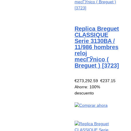
Replica Breguet
CLASSIQUE
Serie 3130BA /
11/986 hombres
reloj
mecГЎnico (
Breguet ) [3723]
€273,292.59
€237.15
Ahorre: 100%
descuento