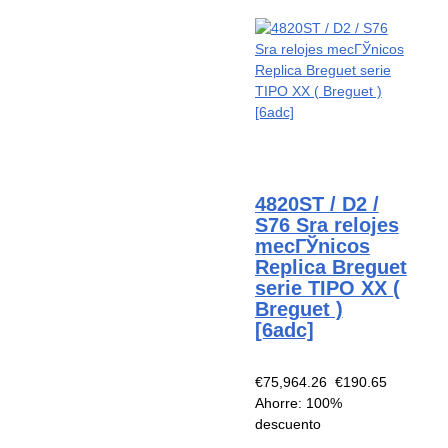
4820ST / D2 /
S76 Sra relojes
mecГЎnicos
Replica Breguet
serie TIPO XX (
Breguet )
[6adc]
€75,964.26
€190.65
Ahorre: 100%
descuento