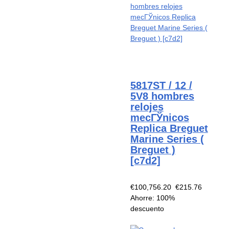
5817ST / 12 /
5V8 hombres
relojes
mecГЎnicos
Replica Breguet
Marine Series (
Breguet )
[c7d2]
€100,756.20
€215.76
Ahorre: 100%
descuento