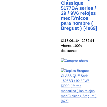
Classique
5177BA series /
29 / 9V6 relojes
mecГЎnicos
para hombre (
Breguet ) [4e69]
€118,061.64
€239.94
Ahorre: 100%
descuento