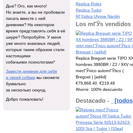
Replica Rolex
Дыа? Ого, как много!
Replica Tudor
Но знаете, а вы не пробовали
RГ©plica Ulysse Nardin
писать вместе с ней
Los mГЎs vendidos
дневники? На некоторое
время представлять себя в её
шкуре? Попробуйте. У меня
уже много знакомых людей,
которые таким образом стали
настоящими
Replica Breguet serie TIPO X
собачьими психологами*
hombres 3880BR / Z2 / 9XV re
mecГЎnico automГЎtico (
Завести дневник для себя
Breguet ) [ad4d]
и своей собаки
вы сможете
€79,868.40
€219.48
буквально
Ahorre: 100% descuento
за несколько секунд.
Добро пожаловать!
Destacado -
[todos