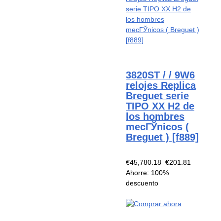
3820ST / / 9W6
relojes Replica
Breguet serie
TIPO XX H2 de
los hombres
mecГЎnicos (
Breguet ) [f889]
€45,780.18
€201.81
Ahorre: 100%
descuento