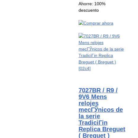
Ahorre: 100%
descuento
7027BR / R9 /
9V6 Mens
relojes
mecГЎnicos de
la serie
TradiciГіn
Replica Breguet
( Breguet )