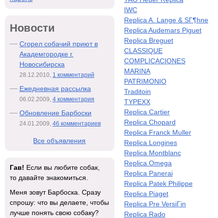
IWC
Replica A. Lange & SГ¶hne
Новости
Replica Audemars Piguet
Replica Breguet
Сгорел собачий приют в
CLASSIQUE
Академгородке г.
COMPLICACIONES
Новосибирска
MARINA
28.12.2010,
1 комментарий
PATRIMONIO
Ежедневная рассылка
Traditoin
06.02.2009,
4 комментария
TYPEXX
Replica Cartier
Обновление Барбоски
Replica Chopard
24.01.2009,
46 комментариев
Replica Franck Muller
Все объявления
Replica Longines
Replica Montblanc
Replica Omega
Гав!
Если вы любите собак,
Replica Panerai
то давайте знакомиться.
Replica Patek Philippe
Меня зовут Барбоска. Сразу
Replica Piaget
спрошу: что вы делаете, чтобы
Replica Pre VersiГіn
лучше понять свою собаку?
Replica Rado