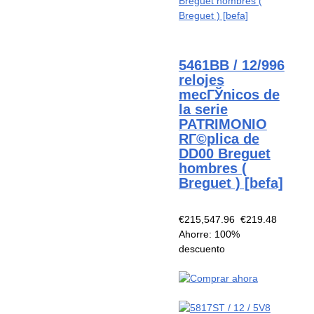
5461BB / 12/996
relojes
mecГЎnicos de
la serie
PATRIMONIO
RГ©plica de
DD00 Breguet
hombres (
Breguet ) [befa]
€215,547.96
€219.48
Ahorre: 100%
descuento