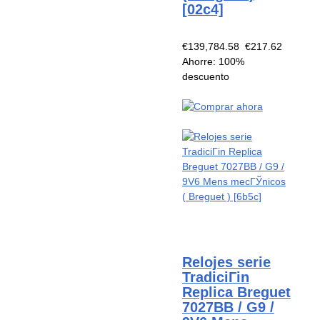
[02c4]
€139,784.58
€217.62
Ahorre: 100%
descuento
Relojes serie
TradiciГіn
Replica Breguet
7027BB / G9 /