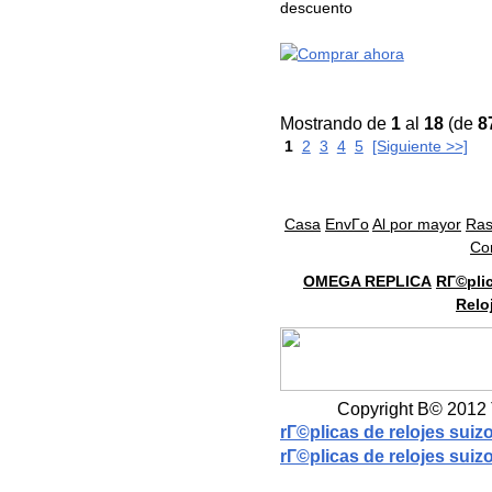
descuento
Mostrando de
1
al
18
(de
8
1
2
3
4
5
[Siguiente >>]
Casa
EnvГ­o
Al por mayor
Ras
Co
OMEGA REPLICA
RГ©pli
Relo
Copyright В© 2012 
rГ©plicas de relojes suiz
rГ©plicas de relojes suiz