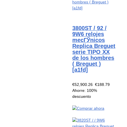
3800ST / 92 /
9W6 relojes
mecГЎnicos
Replica Breguet
serie TIPO XX
de los hombres
( Breguet )
[a1fd]
€52,900.26
€188.79
Ahorre: 100%
descuento