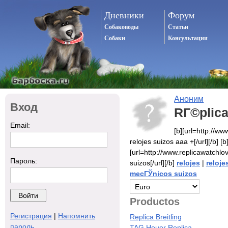
Дневники
Форум
Собаководы
Статьи
Собаки
Консультации
Аноним
Вход
RГ©plica
Email:
[b][url=http://w
relojes suizos aaa +[/url][/b] [b
[url=http://www.replicawatchlo
Пароль:
suizos[/url][/b]
relojes
|
reloje
mecГЎnicos suizos
Productos
Регистрация
|
Напомнить
Replica Breitling
пароль
TAG Heuer Replica