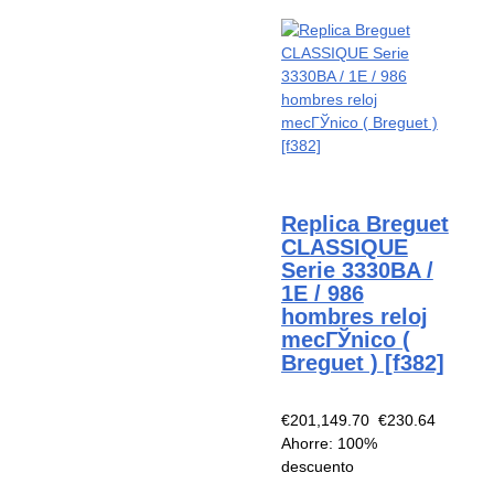
Replica Breguet
CLASSIQUE
Serie 3330BA /
1E / 986
hombres reloj
mecГЎnico (
Breguet ) [f382]
€201,149.70
€230.64
Ahorre: 100%
descuento