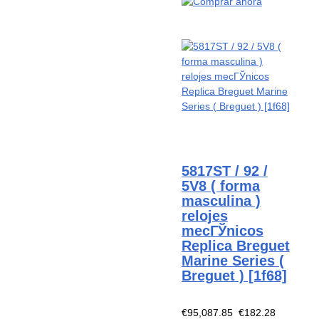
5817ST / 92 /
5V8 ( forma
masculina )
relojes
mecГЎnicos
Replica Breguet
Marine Series (
Breguet ) [1f68]
€95,087.85
€182.28