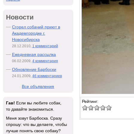
Новости
Сгорел собачий приют в
Академгородке г.
Новосибирска
28.12.2010,
1 комментарий
Ежедневная рассылка
06.02.2009,
4 комментария
Обновление Барбоски
24.01.2009,
46 комментариев
Все объявления
Рейтинг:
Гав!
Если вы любите собак,
то давайте знакомиться.
Меня зовут Барбоска. Сразу
спрошу: что вы делаете, чтобы
лучше понять свою собаку?