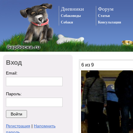
Дневники
Форум
Собаководы
Статьи
Собаки
Консультации
Вход
6 из 9
Email:
Пароль:
Регистрация
|
Напомнить
пароль