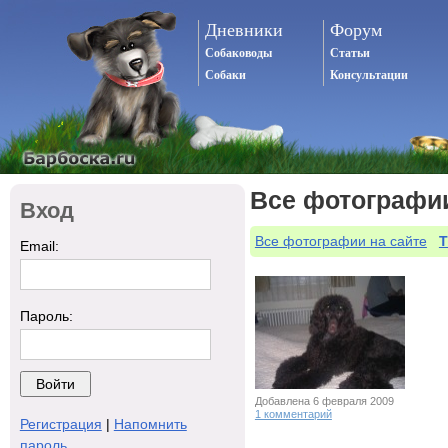
Дневники
Форум
Собаководы
Статьи
Собаки
Консультации
Все фотографи
Вход
Все фотографии на сайте
Т
Email:
Пароль:
Добавлена 6 февраля 2009
1 комментарий
Регистрация
|
Напомнить
пароль