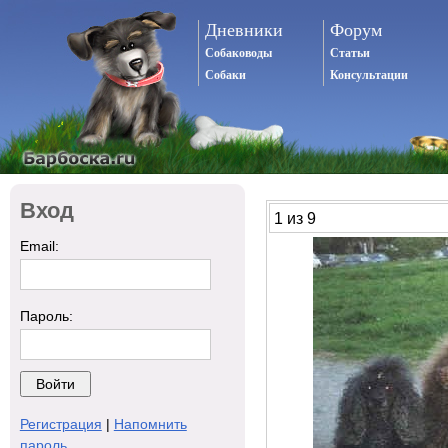
Дневники
Форум
Собаководы
Статьи
Собаки
Консультации
Вход
1 из 9
Email:
Пароль:
Регистрация
|
Напомнить
пароль