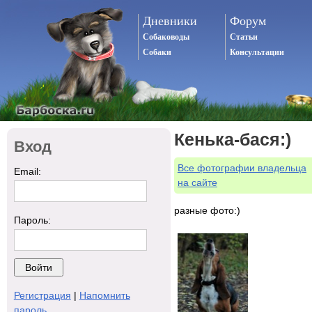
Дневники
Форум
Собаководы
Статьи
Собаки
Консультации
Кенька-бася:)
Вход
Все фотографии владельца
Email:
на сайте
разные фото:)
Пароль:
Регистрация
|
Напомнить
пароль