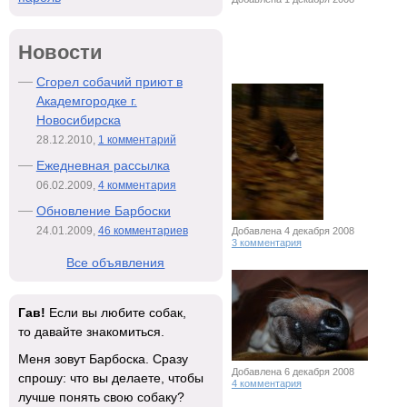
Новости
Сгорел собачий приют в
Академгородке г.
Новосибирска
28.12.2010,
1 комментарий
Ежедневная рассылка
06.02.2009,
4 комментария
Обновление Барбоски
24.01.2009,
46 комментариев
Добавлена 4 декабря 2008
3 комментария
Все объявления
Гав!
Если вы любите собак,
то давайте знакомиться.
Меня зовут Барбоска. Сразу
Добавлена 6 декабря 2008
спрошу: что вы делаете, чтобы
4 комментария
лучше понять свою собаку?