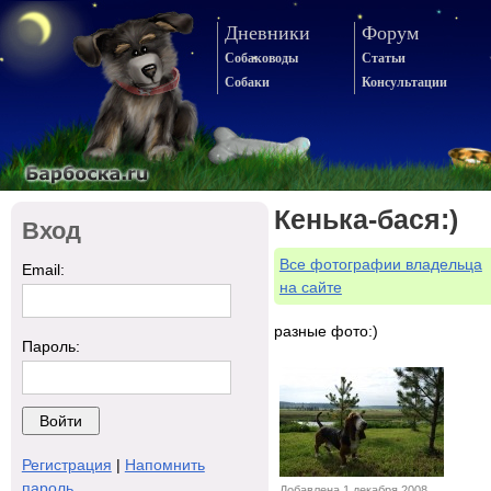
Дневники
Форум
Собаководы
Статьи
Собаки
Консультации
Кенька-бася:)
Вход
Все фотографии владельца
Email:
на сайте
разные фото:)
Пароль:
Регистрация
|
Напомнить
пароль
Добавлена 1 декабря 2008