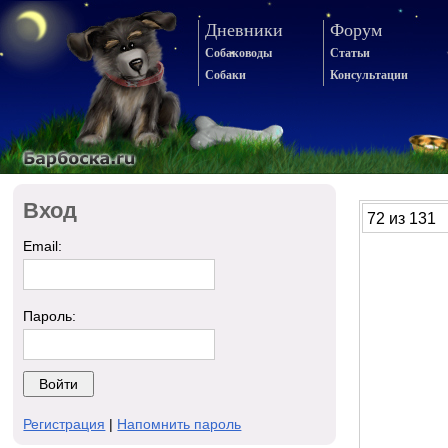
Дневники
Форум
Собаководы
Статьи
Собаки
Консультации
Вход
72 из 131
Email:
Пароль:
Регистрация
|
Напомнить пароль