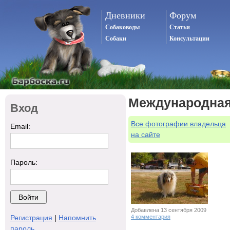
Дневники
Форум
Собаководы
Статьи
Собаки
Консультации
Международная 
Вход
Все фотографии владельца
Email:
на сайте
Пароль:
Добавлена 13 сентября 2009
Регистрация
|
Напомнить
4 комментария
пароль