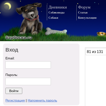
Дневники
Форум
Собаководы
Статьи
Собаки
Консультации
Вход
81 из 131
Email:
Пароль:
Регистрация
|
Напомнить пароль