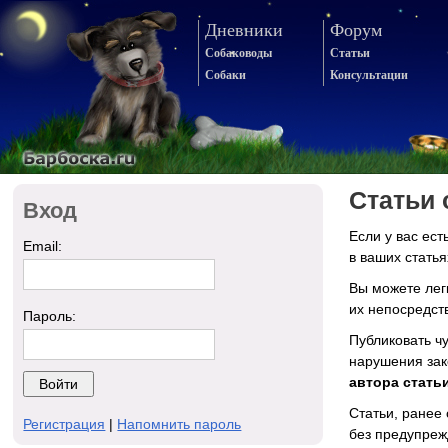
Дневники
Форум
Собаководы
Статьи
Собаки
Консультации
Статьи 
Вход
Если у вас ес
Email:
в ваших статья
Вы можете лег
их непосредст
Пароль:
Публиковать ч
нарушения зак
автора стать
Статьи, ранее
Регистрация
|
Напомнить пароль
без предупреж