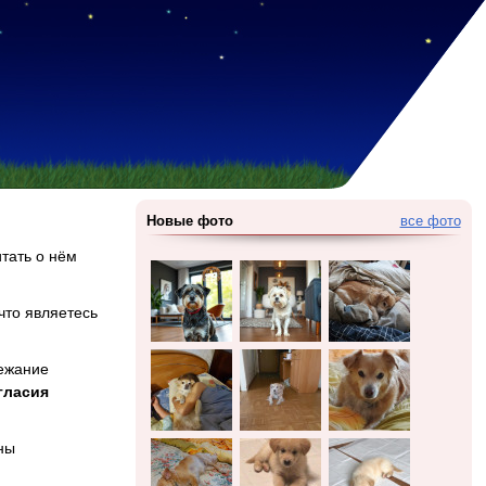
Новые фото
все фото
итать о нём
что являетесь
бежание
гласия
ены