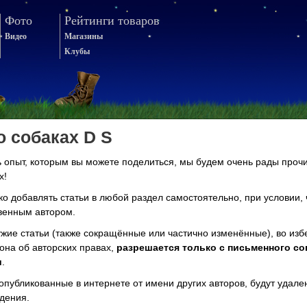
Фото
Рейтинги товаров
Видео
Магазины
Клубы
о собаках D S
ть опыт, которым вы можете поделиться, мы будем очень рады проч
х!
ко добавлять статьи в любой раздел самостоятельно, при условии, 
венным автором.
ужие статьи (также сокращённые или частично изменённые), во из
она об авторских правах,
разрешается только с письменного со
и
.
 опубликованные в интернете от имени других авторов, будут удал
дения.