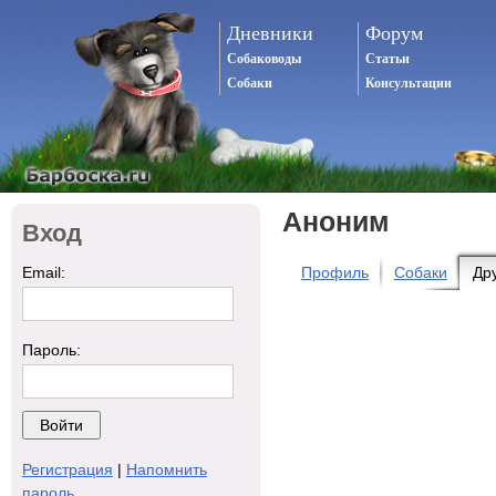
Дневники
Форум
Собаководы
Статьи
Собаки
Консультации
Аноним
Вход
Email:
Профиль
Собаки
Др
Пароль:
Регистрация
|
Напомнить
пароль