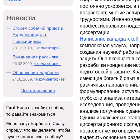
постоянно ускоряется, а 
возрастают, многие аспи
Новости
трудностями. Именно зде
профессиональная подде
Сгорел собачий приют в
диссертации.
Академгородке г.
Написание кандидатской 
Новосибирска
комплексная услуга, нап
28.12.2010,
1 комментарий
создания научной работ
Ежедневная рассылка
защиту. Она включает в с
06.02.2009,
4 комментария
разработки концепции ис
подготовкой к защите. К
Обновление Барбоски
имеющие богатый опыт в
24.01.2009,
46 комментариев
различных направлений, 
Все объявления
формулировании актуаль
глубокого анализа литер
исследования, проведени
Гав!
Если вы любите собак,
анализе полученных дан
то давайте знакомиться.
Одним из ключевых этапо
Меня зовут Барбоска. Сразу
диссертационного иссле
спрошу: что вы делаете, чтобы
позволяет четко определ
лучше понять свою собаку?
выделить основные разде