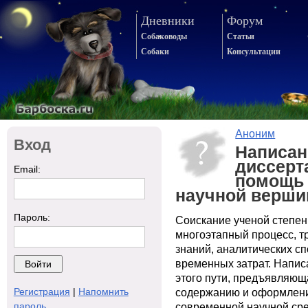
Дневники
Форум
Собаководы
Статьи
Собаки
Консультации
Аноним
Вход
Написан
диссерта
Email:
помощь 
научной верши
Пароль:
Соискание ученой степен
многоэтапный процесс, т
знаний, аналитических с
временных затрат. Напис
этого пути, предъявляюща
Регистрация
|
Напомнить
содержанию и оформлени
пароль
современной научной сре