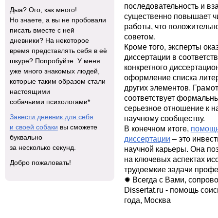
последовательность и вз
Дыа? Ого, как много!
существенно повышает ч
Но знаете, а вы не пробовали
работы, что положительн
писать вместе с ней
советом.
дневники? На некоторое
Кроме того, эксперты ок
время представлять себя в её
диссертации в соответст
шкуре? Попробуйте. У меня
конкретного диссертацион
уже много знакомых людей,
оформление списка литера
которые таким образом стали
других элементов. Грамо
настоящими
соответствует формальны
собачьими психологами*
серьезное отношение к н
Завести дневник для себя
научному сообществу.
и своей собаки
вы сможете
В конечном итоге,
помощь
буквально
диссертации
– это инвес
за несколько секунд.
научной карьеры. Она по
на ключевых аспектах ис
Добро пожаловать!
трудоемкие задачи проф
✹ Всегда с Вами, сопров
Dissertat.ru - помощь со
года, Москва