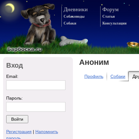
Дневники
Форум
Собаководы
Статьи
Собаки
Консультации
Аноним
Вход
Email:
Профиль
Собаки
Др
Пароль:
Регистрация
|
Напомнить
пароль