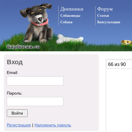
Дневники
Форум
Собаководы
Статьи
Собаки
Консультации
Вход
66 из 90
Email:
Пароль:
Регистрация
|
Напомнить пароль