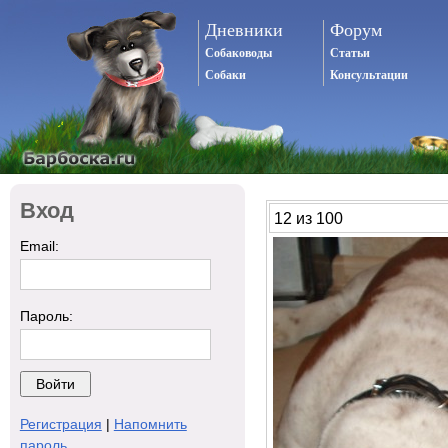
Дневники
Форум
Собаководы
Статьи
Собаки
Консультации
Вход
12 из 100
Email:
Пароль:
Регистрация
|
Напомнить
пароль