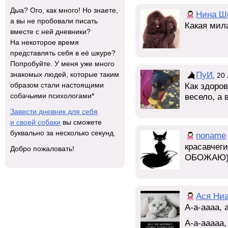
Дыа? Ого, как много! Но знаете,
Нина Ш
а вы не пробовали писать
Какая мила
вместе с ней дневники?
На некоторое время
представлять себя в её шкуре?
Попробуйте. У меня уже много
ПуИ
знакомых людей, которые таким
, 20
образом стали настоящими
Как здоров
собачьими психологами*
весело, а 
Завести дневник для себя
и своей собаки
вы сможете
буквально за несколько секунд.
noname
красавчеги
Добро пожаловать!
ОБОЖАЮ))
Ася Ни
А-а-аааа, 
А-а-ааааа,