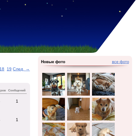
Новые фото
все фото
18
19
След. →
тров
Сообщений
5
1
4
1