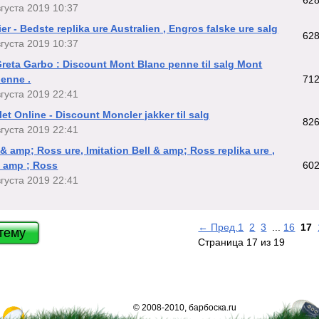
вгуста 2019 10:37
ier - Bedste replika ure Australien , Engros falske ure salg
62
вгуста 2019 10:37
reta Garbo : Discount Mont Blanc penne til salg Mont
penne .
71
вгуста 2019 22:41
et Online - Discount Moncler jakker til salg
82
вгуста 2019 22:41
 & amp; Ross ure, Imitation Bell & amp; Ross replika ure ,
& amp ; Ross
60
вгуста 2019 22:41
← Пред.
1
2
3
...
16
17
тему
Страница 17 из 19
© 2008-2010, барбоска.ru