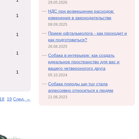
29.05.2026
НДС при возмещении расходов:
8
1
изменения в законодательстве
08.09.2025
Прием офтальмолога - как проходит и
2
1
как подготовиться?
26.08.2025
6
1
Собака в интерьере: как создать
идеальное пространство для вас и
вашего четвероногого друга
2
1
05.10.2024
Cобака породы ши-тцу стала
агрессивно относиться к людям
21.08.2023
18
19
След. →