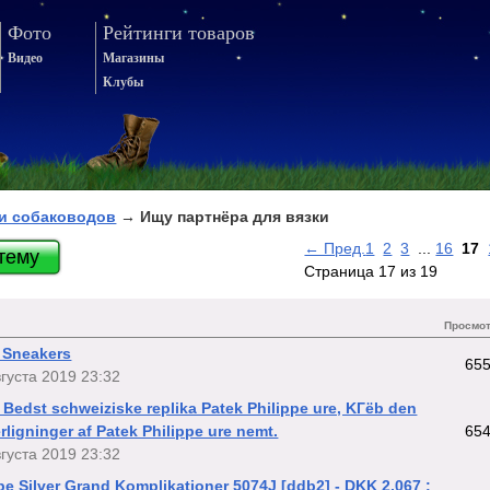
Фото
Рейтинги товаров
Видео
Магазины
Клубы
и собаководов
→ Ищу партнёра для вязки
← Пред.
1
2
3
...
16
17
тему
Страница 17 из 19
Просмо
r Sneakers
65
вгуста 2019 23:32
t Bedst schweiziske replika Patek Philippe ure, KГёb den
erligninger af Patek Philippe ure nemt.
65
вгуста 2019 23:32
pe Silver Grand Komplikationer 5074J [ddb2] - DKK 2,067 :