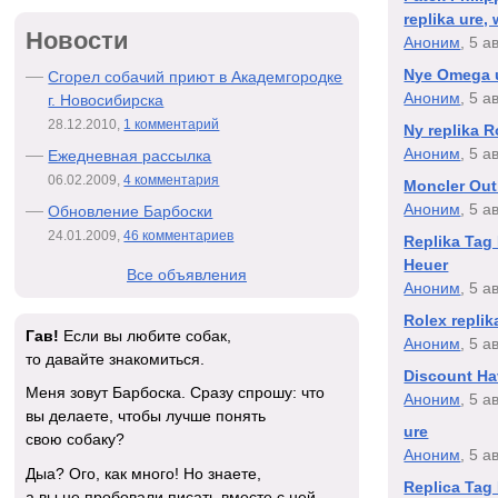
replika ure,
Новости
Аноним
, 5 а
Nye Omega 
Сгорел собачий приют в Академгородке
Аноним
, 5 а
г. Новосибирска
28.12.2010,
1 комментарий
Ny replika R
Аноним
, 5 а
Ежедневная рассылка
06.02.2009,
4 комментария
Moncler Out
Аноним
, 5 а
Обновление Барбоски
24.01.2009,
46 комментариев
Replika Tag 
Heuer
Все объявления
Аноним
, 5 а
Rolex replik
Гав!
Если вы любите собак,
Аноним
, 5 а
то давайте знакомиться.
Discount Ha
Меня зовут Барбоска. Сразу спрошу: что
Аноним
, 5 а
вы делаете, чтобы лучше понять
ure
свою собаку?
Аноним
, 5 а
Дыа? Ого, как много! Но знаете,
Replica Tag
а вы не пробовали писать вместе с ней