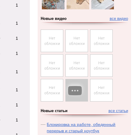
2
1
Новые видео
все видео
3
1
0
1
5
1
1
1
7
1
1
1
Новые статьи
все статьи
0
1
Блокировка на работе, обеденный
перерыв и старый ноутбук
8
1