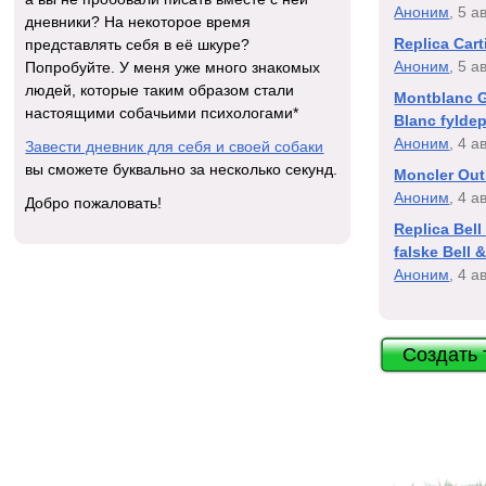
Аноним
, 5 а
дневники? На некоторое время
Replica Cart
представлять себя в её шкуре?
Аноним
, 5 а
Попробуйте. У меня уже много знакомых
людей, которые таким образом стали
Montblanc G
настоящими собачьими психологами*
Blanc fylde
Аноним
, 4 а
Завести дневник для себя и своей собаки
вы сможете буквально за несколько секунд.
Moncler Outl
Аноним
, 4 а
Добро пожаловать!
Replica Bell
falske Bell 
Аноним
, 4 а
Создать 