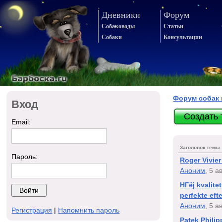
Дневники
Форум
Собаководы
Статьи
Собаки
Консультации
Форум собак 
Вход
Создать 
Email:
Заголовок темы
Пароль:
Roger Vivie
Аноним
, 5 а
HГёj kvalite
perfekte eft
Аноним
, 5 а
Регистрация
|
Напомнить пароль
Patek Philip