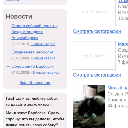
11 м
Созд
Изме
Новости
10 ф
Сгорел собачий приют в
Смотреть фотографии
Академгородке г.
Новосибирска
Мар
28.12.2010,
1 комментарий
Созд
Ежедневная рассылка
Изме
06.02.2009,
4 комментария
7 фо
Обновление Барбоски
24.01.2009,
46 комментариев
Смотреть фотографии
Все объявления
Милый на
Создан 2
Гав!
Если вы любите собак,
Изменен 
то давайте знакомиться.
34 фотог
Меня зовут Барбоска. Сразу
спрошу: что вы делаете, чтобы
лучше понять свою собаку?