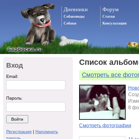
Дневники
Форум
Собаководы
Статьи
Собаки
Консультации
Список альбом
Вход
Смотреть все фото
Email:
Нов
Созд
Пароль:
Изме
8 фо
Смотреть фотографии
Регистрация
|
Напомнить
пароль