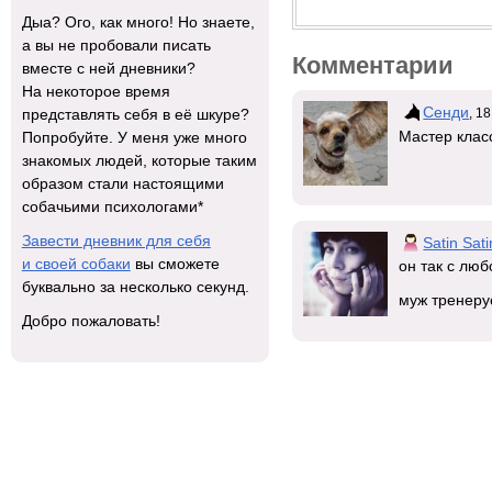
Дыа? Ого, как много! Но знаете,
а вы не пробовали писать
Комментарии
вместе с ней дневники?
На некоторое время
Сенди
, 1
представлять себя в её шкуре?
Мастер класс
Попробуйте. У меня уже много
знакомых людей, которые таким
образом стали настоящими
собачьими психологами*
Завести дневник для себя
Satin Sati
и своей собаки
вы сможете
он так с люб
буквально за несколько секунд.
муж тренеруе
Добро пожаловать!