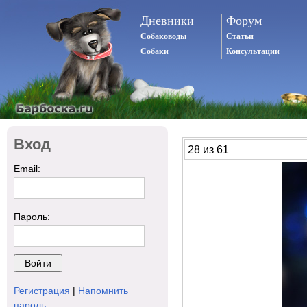
Дневники
Форум
Собаководы
Статьи
Собаки
Консультации
Вход
28 из 61
Email:
Пароль:
Регистрация
|
Напомнить
пароль