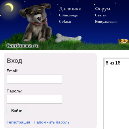
Дневники
Форум
Собаководы
Статьи
Собаки
Консультации
Вход
6 из 16
Email:
Пароль:
Регистрация
|
Напомнить пароль