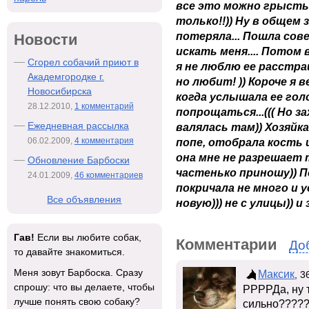
все это можно грысть, 
только!!)) Ну в общем з
потеряла... Пошла сов
Новости
искать меня.... Потом 
Сгорел собачий приют в
я не люблю ее расстр
Академгородке г.
но любит! )) Короче я
Новосибирска
когда услышала ее гол
28.12.2010,
1 комментарий
попрощаться...((( Но з
Ежедневная рассылка
валялась там)) Хозяйк
06.02.2009,
4 комментария
попе, отобрала кость и
она мне не разрешает т
Обновление Барбоски
частенько приношу)) П
24.01.2009,
46 комментариев
покричала не много и у
Все объявления
новую))) не с улицы)) и
Гав!
Если вы любите собак,
Комментарии
До
то давайте знакомиться.
Меня зовут Барбоска. Сразу
Максик
, 3
спрошу: что вы делаете, чтобы
РРРРДа, ну т
лучше понять свою собаку?
сильно????