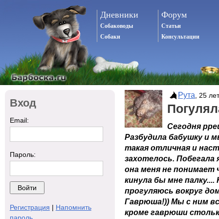
Дневники
Форум
Собаководы
Статьи
Собаки
Консультации
Рута
, 25 ле
Вход
Погулял
Email:
Сегодня рр
Разбудила бабушку и м
такая отличная и нас
Пароль:
захотелось. Побегала 
она меня не понимает 
кинула бы мне палку....
прогуляюсь вокруг дом
Гаврюша!)) Мы с ним вс
Регистрация
|
Напомнить
кроме гаврюши столько
пароль