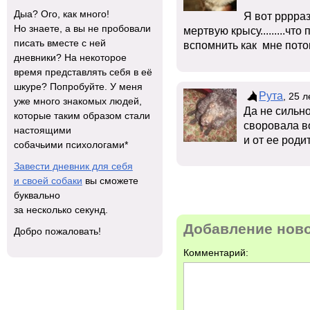
Дыа? Ого, как много!
Я вот рррра
Но знаете, а вы не пробовали
мертвую крысу.........чт
писать вместе с ней
вспомнить как мне пото
дневники? На некоторое
время представлять себя в её
шкуре? Попробуйте. У меня
Рута
, 25 
уже много знакомых людей,
Да не сильно
которые таким образом стали
своровала во
настоящими
и от ее роди
собачьими психологами*
Завести дневник для себя
и своей собаки
вы сможете
буквально
за несколько секунд.
Добавление нов
Добро пожаловать!
Комментарий: