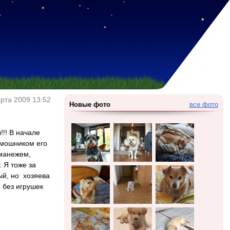
рта 2009 13:52
Новые фото
все фото
!! В начале
помошником его
 манежем,
 Я тоже за
ый, но хозяева
и без игрушек