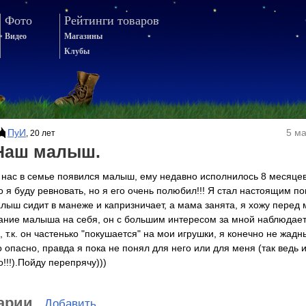
Фото
Рейтинги товаров
Видео
Магазины
Клубы
ПуИ
5 ма
, 20 лет
Наш малыш.
 нас в семье появился малыш, ему недавно исполнилось 8 месяцев!
о я буду ревновать, но я его очень полюбил!!! Я стал настоящим 
алыш сидит в манеже и капризничает, а мама занята, я хожу перед
ание малыша на себя, он с большим интересом за мной наблюдает.
т.к. он частенько "покушается" на мои игрушки, я конечно не жадн
то опасно, правда я пока не понял для него или для меня (так ведь 
!!!).Пойду перепрячу)))
арии
Добавить