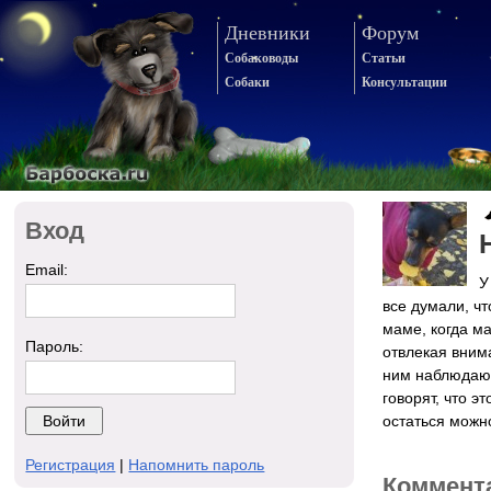
Дневники
Форум
Собаководы
Статьи
Собаки
Консультации
Вход
Email:
У
все думали, чт
маме, когда м
Пароль:
отвлекая вним
ним наблюдаю, 
говорят, что э
остаться можно
Регистрация
|
Напомнить пароль
Коммент