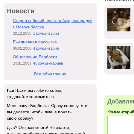
Новости
Сгорел собачий приют в Академгородке
г. Новосибирска
28.12.2010,
1 комментарий
Ежедневная рассылка
06.02.2009,
4 комментария
Обновление Барбоски
24.01.2009,
46 комментариев
Все объявления
Гав!
Если вы любите собак,
то давайте знакомиться.
Добавле
Меня зовут Барбоска. Сразу спрошу: что
Комментарий
вы делаете, чтобы лучше понять
свою собаку?
Дыа? Ого, как много! Но знаете,
а вы не пробовали писать вместе с ней