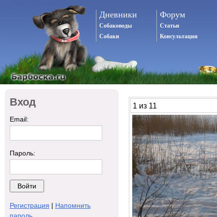
Дневники
Форум
Собаководы
Статьи
Собаки
Консультации
Вход
1 из 11
Email:
Пароль:
Регистрация
|
Напомнить
пароль