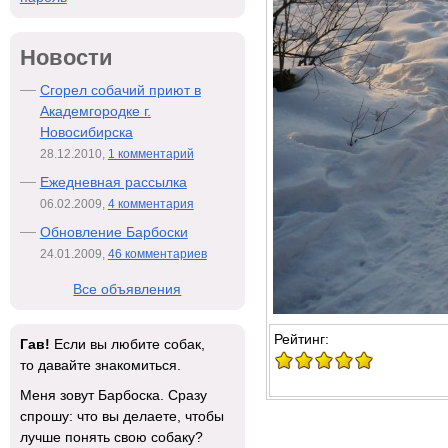
Новости
Сгорел собачий приют в
Академгородке г.
Новосибирска
28.12.2010,
1 комментарий
Ежедневная рассылка
06.02.2009,
4 комментария
Обновление Барбоски
24.01.2009,
46 комментариев
Все объявления
Рейтинг:
Гав!
Если вы любите собак,
то давайте знакомиться.
Меня зовут Барбоска. Сразу
спрошу: что вы делаете, чтобы
лучше понять свою собаку?