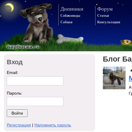
Дневники
Форум
Собаководы
Статьи
Собаки
Консультации
Блог Ба
Вход
Email:
А
Пароль:
Г
Регистрация
|
Напомнить пароль